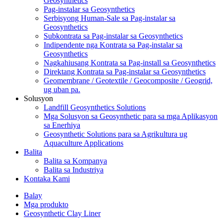
Geosynthetics
Pag-instalar sa Geosynthetics
Serbisyong Human-Sale sa Pag-instalar sa
Geosynthetics
Subkontrata sa Pag-instalar sa Geosynthetics
Indipendente nga Kontrata sa Pag-instalar sa
Geosynthetics
Nagkahiusang Kontrata sa Pag-install sa Geosynthetics
Direktang Kontrata sa Pag-instalar sa Geosynthetics
Geomembrane / Geotextile / Geocomposite / Geogrid,
ug uban pa.
Solusyon
Landfill Geosynthetics Solutions
Mga Solusyon sa Geosynthetic para sa mga Aplikasyon
sa Enerhiya
Geosynthetic Solutions para sa Agrikultura ug
Aquaculture Applications
Balita
Balita sa Kompanya
Balita sa Industriya
Kontaka Kami
Balay
Mga produkto
Geosynthetic Clay Liner