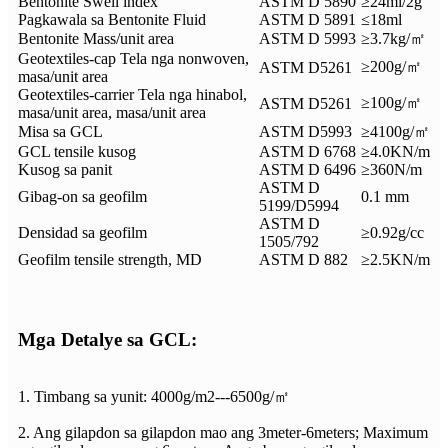
Bentonite Swell index
ASTM D 5890
≥24ml/2g
Pagkawala sa Bentonite Fluid
ASTM D 5891
≤18ml
Bentonite Mass/unit area
ASTM D 5993
≥3.7kg/㎡
Geotextiles-cap Tela nga nonwoven,
≥200g/㎡
ASTM D5261
masa/unit area
Geotextiles-carrier Tela nga hinabol,
≥100g/㎡
ASTM D5261
masa/unit area, masa/unit area
Misa sa GCL
ASTM D5993
≥4100g/㎡
GCL tensile kusog
ASTM D 6768
≥4.0KN/m
Kusog sa panit
ASTM D 6496
≥360N/m
ASTM D
Gibag-on sa geofilm
0.1 mm
5199/D5994
ASTM D
Densidad sa geofilm
≥0.92g/cc
1505/792
Geofilm tensile strength, MD
ASTM D 882
≥2.5KN/m
Mga Detalye sa GCL:
1. Timbang sa yunit: 4000g/m2---6500g/㎡
2. Ang gilapdon sa gilapdon mao ang 3meter-6meters; Maximum