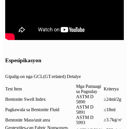
Espesipikasyon
Gipalig-on nga GCL(GT-related) Detalye
Mga Pamaagi
Test Item
Kriterya
sa Pagsulay
ASTM D
Bentonite Swell Index
≥24ml/2g
5890
ASTM D
Pagkawala sa Bentonite Fluid
≤18ml
5891
ASTM D
≥3.7kg/㎡
Bentonite Mass/unit area
5993
Geotextiles-cap Fabric Nonwoven,