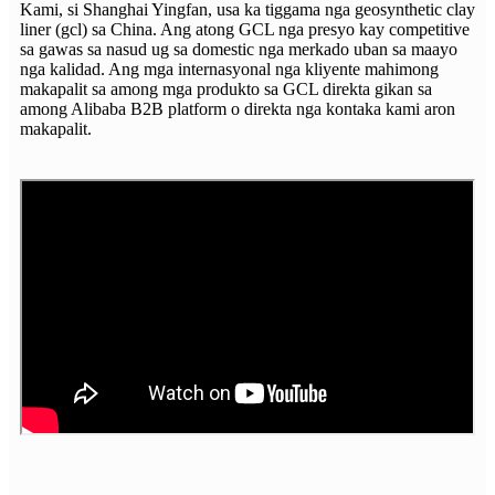
Kami, si Shanghai Yingfan, usa ka tiggama nga geosynthetic clay
liner (gcl) sa China. Ang atong GCL nga presyo kay competitive
sa gawas sa nasud ug sa domestic nga merkado uban sa maayo
nga kalidad. Ang mga internasyonal nga kliyente mahimong
makapalit sa among mga produkto sa GCL direkta gikan sa
among Alibaba B2B platform o direkta nga kontaka kami aron
makapalit.