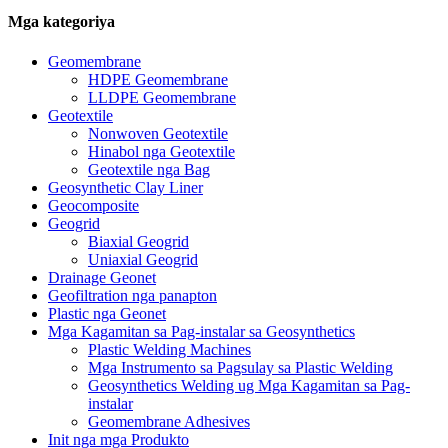
Mga kategoriya
Geomembrane
HDPE Geomembrane
LLDPE Geomembrane
Geotextile
Nonwoven Geotextile
Hinabol nga Geotextile
Geotextile nga Bag
Geosynthetic Clay Liner
Geocomposite
Geogrid
Biaxial Geogrid
Uniaxial Geogrid
Drainage Geonet
Geofiltration nga panapton
Plastic nga Geonet
Mga Kagamitan sa Pag-instalar sa Geosynthetics
Plastic Welding Machines
Mga Instrumento sa Pagsulay sa Plastic Welding
Geosynthetics Welding ug Mga Kagamitan sa Pag-
instalar
Geomembrane Adhesives
Init nga mga Produkto