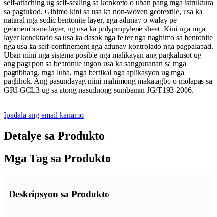
self-attaching ug self-sealing sa konkreto o uban pang mga istruktura
sa pagtukod. Gihimo kini sa usa ka non-woven geotextile, usa ka
natural nga sodic bentonite layer, nga adunay o walay pe
geomembrane layer, ug usa ka polypropylene sheet. Kini nga mga
layer konektado sa usa ka dasok nga felter nga naghimo sa bentonite
nga usa ka self-confinement nga adunay kontrolado nga pagpalapad.
Uban niini nga sistema posible nga malikayan ang pagkalusot ug
ang pagtipon sa bentonite ingon usa ka sangputanan sa mga
pagtibhang, mga luha, mga bertikal nga aplikasyon ug mga
paglihok. Ang pasundayag niini mahimong makatagbo o molapas sa
GRI-GCL3 ug sa atong nasudnong sumbanan JG/T193-2006.
Ipadala ang email kanamo
Detalye sa Produkto
Mga Tag sa Produkto
Deskripsyon sa Produkto