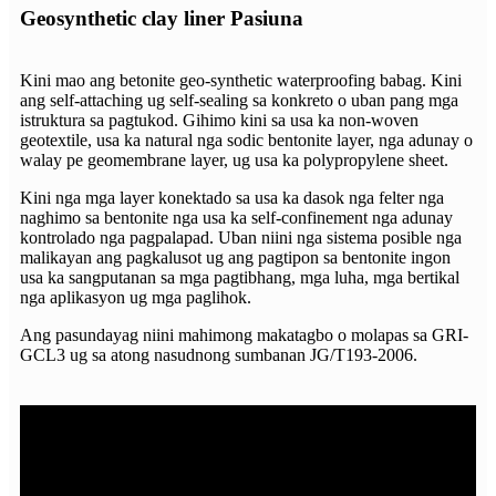
Geosynthetic clay liner Pasiuna
Kini mao ang betonite geo-synthetic waterproofing babag. Kini
ang self-attaching ug self-sealing sa konkreto o uban pang mga
istruktura sa pagtukod. Gihimo kini sa usa ka non-woven
geotextile, usa ka natural nga sodic bentonite layer, nga adunay o
walay pe geomembrane layer, ug usa ka polypropylene sheet.
Kini nga mga layer konektado sa usa ka dasok nga felter nga
naghimo sa bentonite nga usa ka self-confinement nga adunay
kontrolado nga pagpalapad. Uban niini nga sistema posible nga
malikayan ang pagkalusot ug ang pagtipon sa bentonite ingon
usa ka sangputanan sa mga pagtibhang, mga luha, mga bertikal
nga aplikasyon ug mga paglihok.
Ang pasundayag niini mahimong makatagbo o molapas sa GRI-
GCL3 ug sa atong nasudnong sumbanan JG/T193-2006.