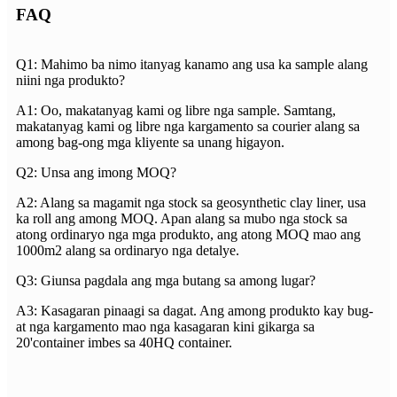
FAQ
Q1: Mahimo ba nimo itanyag kanamo ang usa ka sample alang
niini nga produkto?
A1: Oo, makatanyag kami og libre nga sample. Samtang,
makatanyag kami og libre nga kargamento sa courier alang sa
among bag-ong mga kliyente sa unang higayon.
Q2: Unsa ang imong MOQ?
A2: Alang sa magamit nga stock sa geosynthetic clay liner, usa
ka roll ang among MOQ. Apan alang sa mubo nga stock sa
atong ordinaryo nga mga produkto, ang atong MOQ mao ang
1000m2 alang sa ordinaryo nga detalye.
Q3: Giunsa pagdala ang mga butang sa among lugar?
A3: Kasagaran pinaagi sa dagat. Ang among produkto kay bug-
at nga kargamento mao nga kasagaran kini gikarga sa
20'container imbes sa 40HQ container.