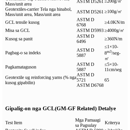
≥200g/㎡
ASTM D5261
Mass/unit area
Geotextiles-carrier Tela nga hinabol,
≥100g/㎡
ASTM D5261
Mass/unit area, Mass/unit area
ASTM D
GCL tensile kusog
≥4.0KN/m
6768
Misa sa GCL
ASTM D5993
≥4000g/㎡
ASTM D
Kusog sa panit
≥360N/m
6496
≤1×10-
ASTM D
m3
Pagbag-o sa indeks
8
/seg-
5887
㎡
ASTM D
≤5×10-
Pagkamataguson
5887
11cm/seg
ASTM D
Geotextile ug reinforcing yarns (% nga
5721
65
kusog gipabilin)
ASTM D6768
Gipalig-on nga GCL(GM-GF Related) Detalye
Mga Pamaagi
Test Item
Kriterya
sa Pagsulay