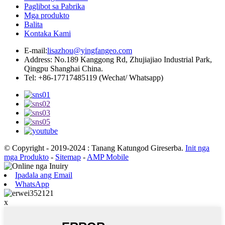
Paglibot sa Pabrika
Mga produkto
Balita
Kontaka Kami
E-mail:
lisazhou@yingfangeo.com
Address: No.189 Kanggong Rd, Zhujiajiao Industrial Park,
Qingpu Shanghai China.
Tel: +86-17717485119 (Wechat/ Whatsapp)
© Copyright - 2019-2024 : Tanang Katungod Gireserba.
Init nga
mga Produkto
-
Sitemap
-
AMP Mobile
Ipadala ang Email
WhatsApp
x