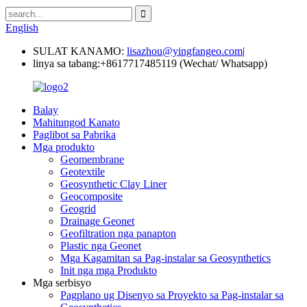
English
SULAT KANAMO:
lisazhou@yingfangeo.com
|
linya sa tabang:
+8617717485119 (Wechat/ Whatsapp)
Balay
Mahitungod Kanato
Paglibot sa Pabrika
Mga produkto
Geomembrane
Geotextile
Geosynthetic Clay Liner
Geocomposite
Geogrid
Drainage Geonet
Geofiltration nga panapton
Plastic nga Geonet
Mga Kagamitan sa Pag-instalar sa Geosynthetics
Init nga mga Produkto
Mga serbisyo
Pagplano ug Disenyo sa Proyekto sa Pag-instalar sa