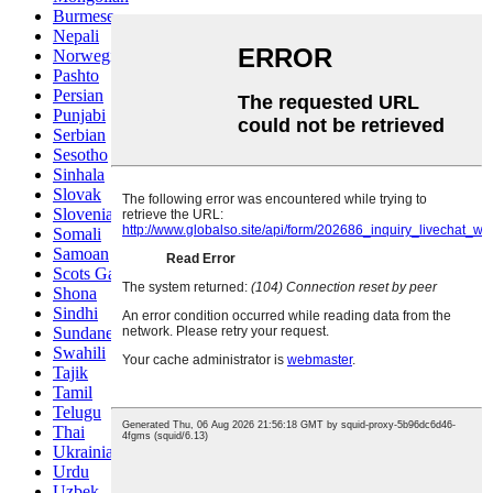
Burmese
Nepali
Norwegian
Pashto
Persian
Punjabi
Serbian
Sesotho
Sinhala
Slovak
Slovenian
Somali
Samoan
Scots Gaelic
Shona
Sindhi
Sundanese
Swahili
Tajik
Tamil
Telugu
Thai
Ukrainian
Urdu
Uzbek