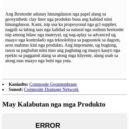
Ang Bentonite adunay hinungdanon nga papel alang sa
geosynthetic clay liner nga produkto busa ang kalidad niini
hinungdanon. Kami, isip usa ka propesyonal nga gcl supplier,
nagpili sa labing taas nga kalidad sa natural nga sodium bentonite
isip among hilaw nga materyal, ug nag-aplay sa advanced ug
maayo nga kontrolado nga teknolohiya sa pagsuntok sa dagom,
aron mahimo kini nga produkto. Ang importante, ug bugtong,
rason sa pagbuhat niini mao ang paghatag og maayo kaayo nga
epekto sa paggamit alang sa atong mga kliyente, alang usab sa
atong mas maayo nga buhi nga yuta.
Kaniadto:
Composite Geomembrane
Sunod:
Composite Drainage Network
May Kalabutan nga mga Produkto