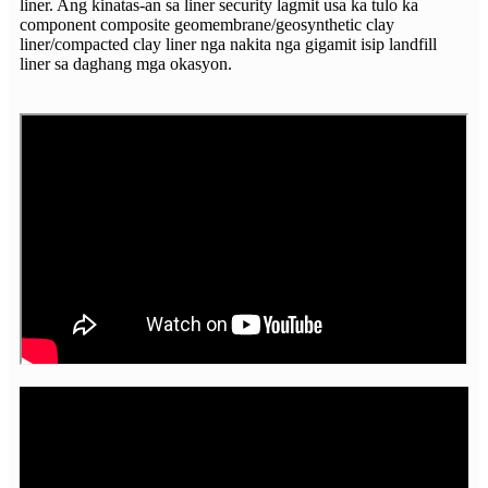
liner. Ang kinatas-an sa liner security lagmit usa ka tulo ka
component composite geomembrane/geosynthetic clay
liner/compacted clay liner nga nakita nga gigamit isip landfill
liner sa daghang mga okasyon.