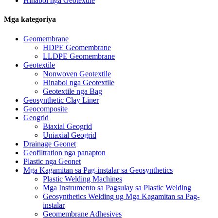
Hinabol nga Geotextile
Mga kategoriya
Geomembrane
HDPE Geomembrane
LLDPE Geomembrane
Geotextile
Nonwoven Geotextile
Hinabol nga Geotextile
Geotextile nga Bag
Geosynthetic Clay Liner
Geocomposite
Geogrid
Biaxial Geogrid
Uniaxial Geogrid
Drainage Geonet
Geofiltration nga panapton
Plastic nga Geonet
Mga Kagamitan sa Pag-instalar sa Geosynthetics
Plastic Welding Machines
Mga Instrumento sa Pagsulay sa Plastic Welding
Geosynthetics Welding ug Mga Kagamitan sa Pag-
instalar
Geomembrane Adhesives