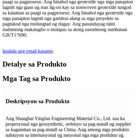
paagi sa pagproseso. Ang hinabol nga geotextile nga mga panapton
lagmit nga gaan ug mas lig-on kay sa nonwoven geotextile tungod
sa kalainan sa paagi sa pagproseso. Ang hinabol nga geotextile nga
mga panapton lagmit nga gamiton alang sa mga proyekto sa
pagtukod nga molungtad og dugay. Ang pasundayag niini
mahimong makatagbo o molapas sa atong nasudnong sumbanan
GB/T17690.
Ipadala ang email kanamo
Detalye sa Produkto
Mga Tag sa Produkto
Deskripsyon sa Produkto
Ang Shanghai Yingfan Engineering Material Co., Ltd. usa ka
propesyonal nga geosynthetic, serbisyo sa pag-install ug supplier
sa kagamitan sa pag-install sa China. Ang among mga produkto
nahiuyon sa internasyonal ug nasyonal nga mga produkto ug