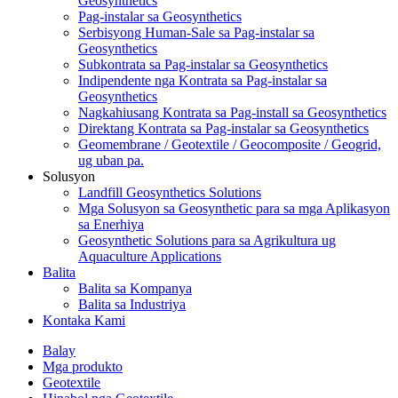
Geosynthetics
Pag-instalar sa Geosynthetics
Serbisyong Human-Sale sa Pag-instalar sa
Geosynthetics
Subkontrata sa Pag-instalar sa Geosynthetics
Indipendente nga Kontrata sa Pag-instalar sa
Geosynthetics
Nagkahiusang Kontrata sa Pag-install sa Geosynthetics
Direktang Kontrata sa Pag-instalar sa Geosynthetics
Geomembrane / Geotextile / Geocomposite / Geogrid,
ug uban pa.
Solusyon
Landfill Geosynthetics Solutions
Mga Solusyon sa Geosynthetic para sa mga Aplikasyon
sa Enerhiya
Geosynthetic Solutions para sa Agrikultura ug
Aquaculture Applications
Balita
Balita sa Kompanya
Balita sa Industriya
Kontaka Kami
Balay
Mga produkto
Geotextile