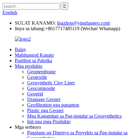
English
SULAT KANAMO:
lisazhou@yingfangeo.com
|
linya sa tabang:
+8617717485119 (Wechat/ Whatsapp)
Balay
Mahitungod Kanato
Paglibot sa Pabrika
Mga produkto
Geomembrane
Geotextile
Geosynthetic Clay Liner
Geocomposite
Geogrid
Drainage Geonet
Geofiltration nga panapton
Plastic nga Geonet
Mga Kagamitan sa Pag-instalar sa Geosynthetics
Init nga mga Produkto
Mga serbisyo
Pagplano ug Disenyo sa Proyekto sa Pag-instalar sa