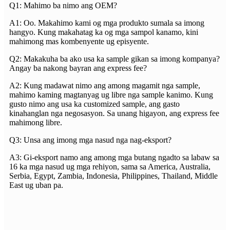
Q1: Mahimo ba nimo ang OEM?
A1: Oo. Makahimo kami og mga produkto sumala sa imong
hangyo. Kung makahatag ka og mga sampol kanamo, kini
mahimong mas kombenyente ug episyente.
Q2: Makakuha ba ako usa ka sample gikan sa imong kompanya?
Angay ba nakong bayran ang express fee?
A2: Kung madawat nimo ang among magamit nga sample,
mahimo kaming magtanyag ug libre nga sample kanimo. Kung
gusto nimo ang usa ka customized sample, ang gasto
kinahanglan nga negosasyon. Sa unang higayon, ang express fee
mahimong libre.
Q3: Unsa ang imong mga nasud nga nag-eksport?
A3: Gi-eksport namo ang among mga butang ngadto sa labaw sa
16 ka mga nasud ug mga rehiyon, sama sa America, Australia,
Serbia, Egypt, Zambia, Indonesia, Philippines, Thailand, Middle
East ug uban pa.