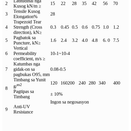
Latitudinal nga
2
15
22
28
35
42
56
70
Kusog kN/m ≥
Tensile Kusog
3
28
Elongation%
Trapezoid Tear
4
Strength (Cross
0.3
0.45
0.5
0.6
0.75
1.0
1.2
direction), kN≥
Pagbatok sa
5
1.6
2.4
3.2
4.0
4.8
6. 0
7.5
Puncture, kN≥
Vertical
6
Permeability
10-1~10-4
coefficient, m/s ≥
Katumbas nga
7
gidak-on sa
0.08-0.5
pagbukas O95, mm
Timbang sa Yunit
120
160
200
240
280
340
400
m2
g/
8
Pagtipas sa
± 10%
Timbang
Ingon sa negosasyon
Anti-UV
9
Resistance