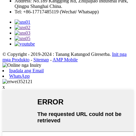
Address: No.189 Kanggong Rd, Zhujiajiao Industrial Park,
Qingpu Shanghai China.
Tel: +86-17717485119 (Wechat/ Whatsapp)
© Copyright - 2019-2024 : Tanang Katungod Gireserba.
Init nga
mga Produkto
-
Sitemap
-
AMP Mobile
Ipadala ang Email
WhatsApp
x