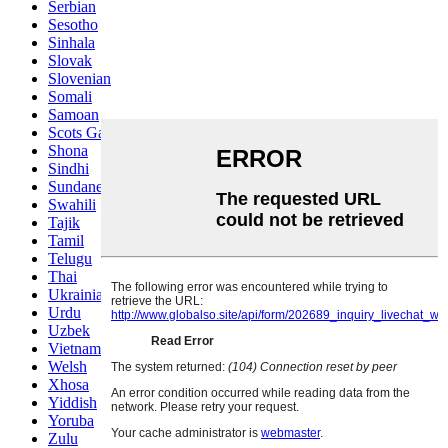
Serbian
Sesotho
Sinhala
Slovak
Slovenian
Somali
Samoan
Scots Gaelic
Shona
Sindhi
Sundanese
Swahili
Tajik
Tamil
Telugu
Thai
Ukrainian
Urdu
Uzbek
Vietnamese
Welsh
Xhosa
Yiddish
Yoruba
Zulu