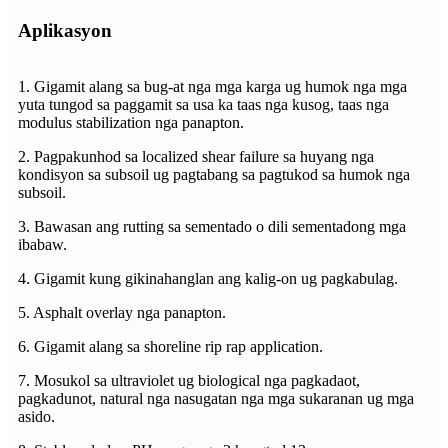
Aplikasyon
1. Gigamit alang sa bug-at nga mga karga ug humok nga mga
yuta tungod sa paggamit sa usa ka taas nga kusog, taas nga
modulus stabilization nga panapton.
2. Pagpakunhod sa localized shear failure sa huyang nga
kondisyon sa subsoil ug pagtabang sa pagtukod sa humok nga
subsoil.
3. Bawasan ang rutting sa sementado o dili sementadong mga
ibabaw.
4. Gigamit kung gikinahanglan ang kalig-on ug pagkabulag.
5. Asphalt overlay nga panapton.
6. Gigamit alang sa shoreline rip rap application.
7. Mosukol sa ultraviolet ug biological nga pagkadaot,
pagkadunot, natural nga nasugatan nga mga sukaranan ug mga
asido.