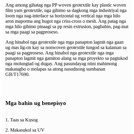
Ang among gihatag nga PP woven geotextile kay plastic woven
film yarn geotextile, nga gihimo sa dagkong mga industriyal nga
loom nga nag-interlace sa horizontal ug vertical nga mga hilo
aron maporma ang hugot nga criss-cross o mesh. Ang patag nga
mga hilo gihimo pinaagi sa pp resin extrusion, pagbahin, pag-inat
sa mga paagi sa pagproseso.
Ang hinabol nga geotextile nga mga panapton lagmit nga gaan
ug mas lig-on kay sa nonwoven geotextile tungod sa kalainan sa
paagi sa pagproseso. Ang hinabol nga geotextile nga mga
panapton lagmit nga gamiton alang sa mga proyekto sa pagtukod
nga molungtad og dugay. Ang pasundayag niini mahimong
makatagbo o molapas sa atong nasudnong sumbanan
GB/T17690.
Mga bahin ug benepisyo
1. Taas sa Kusog
2. Makasukol sa UV