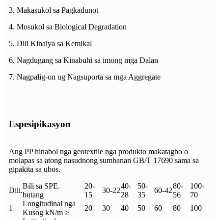
3. Makasukol sa Pagkadunot
4. Mosukol sa Biological Degradation
5. Dili Kinaiya sa Kemikal
6. Nagdugang sa Kinabuhi sa imong mga Dalan
7. Nagpalig-on ug Nagsuporta sa mga Aggregate
Espesipikasyon
Ang PP hinabol nga geotextile nga produkto makatagbo o
molapas sa atong nasudnong sumbanan GB/T 17690 sama sa
gipakita sa ubos.
Bili sa SPE.
20-
40-
50-
80-
100-
Dili.
30-22
60-42
butang
15
28
35
56
70
Longitudinal nga
1
20
30
40
50
60
80
100
Kusog kN/m ≥